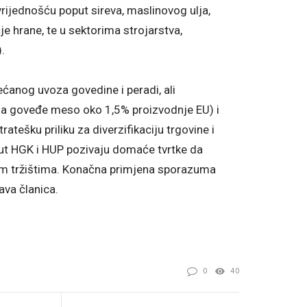
ijednošću poput sireva, maslinovog ulja,
je hrane, te u sektorima strojarstva,
.
ećanog uvoza govedine i peradi, ali
za goveđe meso oko 1,5% proizvodnje EU) i
atešku priliku za diverzifikaciju trgovine i
oput HGK i HUP pozivaju domaće tvrtke da
a tim tržištima. Konačna primjena sporazuma
ava članica.
0
40