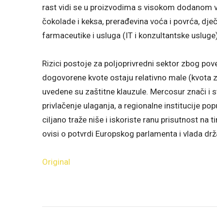
rast vidi se u proizvodima s visokom dodanom vr
čokolade i keksa, prerađevina voća i povrća, dječ
farmaceutike i usluga (IT i konzultantske usluge)
Rizici postoje za poljoprivredni sektor zbog pov
dogovorene kvote ostaju relativno male (kvota 
uvedene su zaštitne klauzule. Mercosur znači i str
privlačenje ulaganja, a regionalne institucije p
ciljano traže niše i iskoriste ranu prisutnost n
ovisi o potvrdi Europskog parlamenta i vlada drž
Original