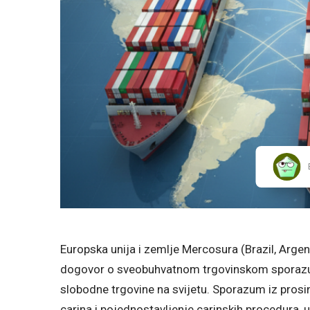
Europska unija i zemlje Mercosura (Brazil, Argent
dogovor o sveobuhvatnom trgovinskom sporazumu
slobodne trgovine na svijetu. Sporazum iz prosin
carina i pojednostavljenje carinskih procedura, 