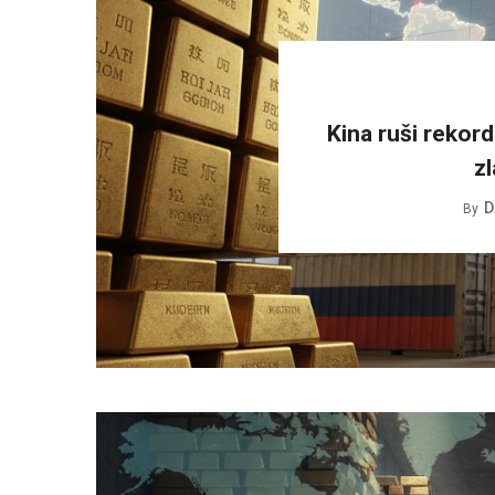
Kina ruši rekor
z
D
By