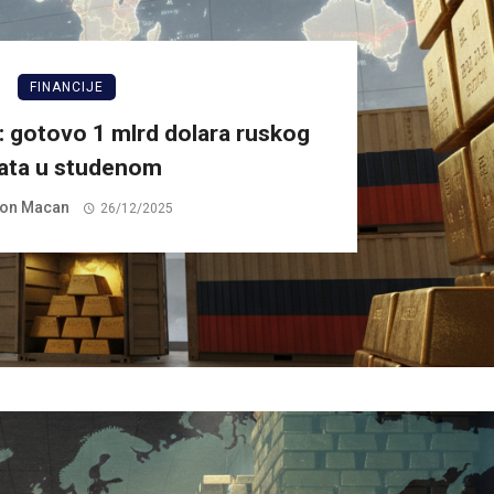
FINANCIJE
d: gotovo 1 mlrd dolara ruskog
lata u studenom
on Macan
26/12/2025