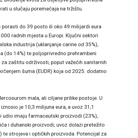
rati u slučaju poremećaja na tržištu.
orasti do 39 posto ili oko 49 milijardi eura
.000 radnih mjesta u Europi. Ključni sektori
lska industrija (uklanjanje carine od 35%),
a (do 14%) te poljoprivredno prehrambeni
za zaštitu održivosti, poput važećih sanitarnih
 krčenjem šuma (EUDR) koja od 2025. dodatno
rcosurom mala, ali ciljane prilike postoje. U
znosio je 10,3 milijuna eura, a uvoz 31,1
eći udio imaju farmaceutski proizvodi (23%),
pića i duhanski proizvodi; uvoz dolazi pretežito
 te strojeva i optičkih proizvoda. Potencijal za