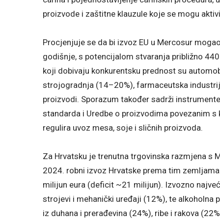
proizvode i zaštitne klauzule koje se mogu aktivi
Procjenjuje se da bi izvoz EU u Mercosur mogao p
godišnje, s potencijalom stvaranja približno 440
koji dobivaju konkurentsku prednost su automobi
strojogradnja (14–20%), farmaceutska industrij
proizvodi. Sporazum također sadrži instrumente 
standarda i Uredbe o proizvodima povezanim s
regulira uvoz mesa, soje i sličnih proizvoda.
Za Hrvatsku je trenutna trgovinska razmjena s Me
2024. robni izvoz Hrvatske prema tim zemljama i
milijun eura (deficit ~21 milijun). Izvozno najv
strojevi i mehanički uređaji (12%), te alkoholna 
iz duhana i prerađevina (24%), ribe i rakova (22%)