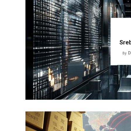
Sreb
D
By