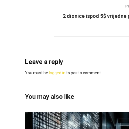
P
2 dionice ispod 5$ vrijedne 
Leave a reply
You must be
logged in
to post a comment.
You may also like