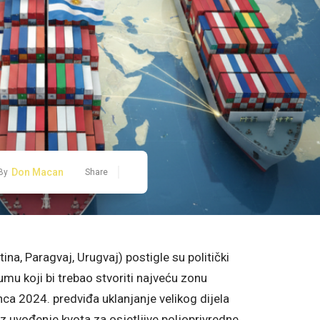
Don Macan
By
Share
ina, Paragvaj, Urugvaj) postigle su politički
 koji bi trebao stvoriti najveću zonu
ca 2024. predviđa uklanjanje velikog dijela
uz uvođenje kvota za osjetljive poljoprivredne