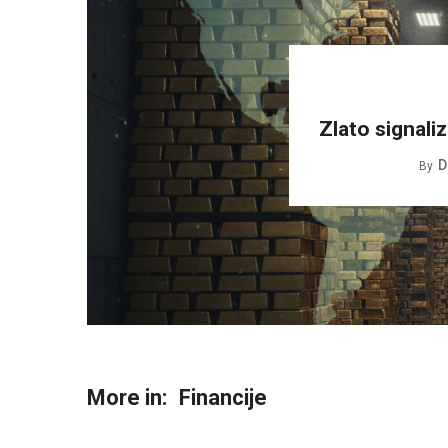
Zlato signali
D
By
More in:
Financije