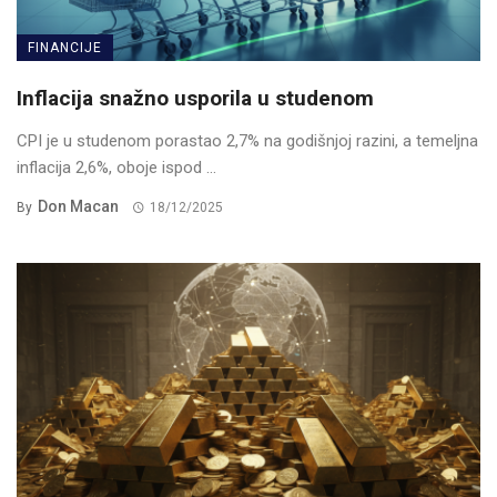
FINANCIJE
Inflacija snažno usporila u studenom
CPI je u studenom porastao 2,7% na godišnjoj razini, a temeljna
inflacija 2,6%, oboje ispod ...
Don Macan
By
18/12/2025