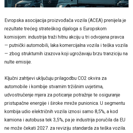
Evropska asocijacija proizvođača vozila (ACEA) prenijela je
rezultate trećeg strateškog dijaloga s Europskom
komisijom: industrija traži hitnu akciju u tri odvojena pravca
— putnički automobili, laka komercijalna vozila i teška vozila
— zbog strukturnih izazova koji ugrožavaju brzu tranziciju na
nulte emisije.
Ključni zahtjevi uključuju prilagodbu CO2 okvira za
automobile i kombije stvarnim tržišnim uvjetima,
udvostručenje mjera za poticanje potražnje te osiguranje
pristupačne energije i široke mreže punionica. U segmentu
kombija udio električnih vozila iznosi samo 8,5%, a kod
kamiona i autobusa tek 3,5%, pa je industrija poručila da EU
ne može čekati 2027. za reviziju standarda za teška vozila.