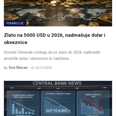
FINANCIJE
Zlato na 5000 USD u 2026, nadmašuje dolar i
obveznice
Société Générale očekuje da će zlato do 2026. nadmašiti
američki dolar i obveznice te zadržava ...
Don Macan
By
16/12/2025