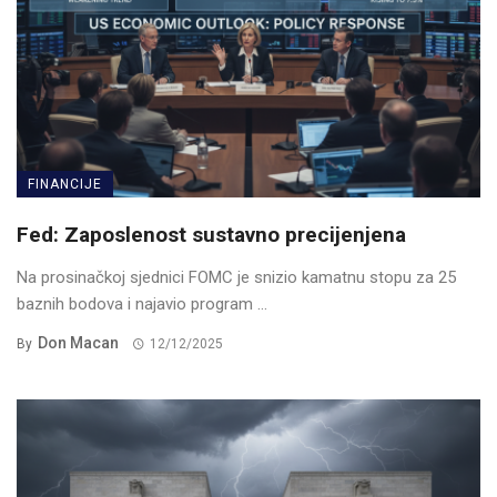
FINANCIJE
Fed: Zaposlenost sustavno precijenjena
Na prosinačkoj sjednici FOMC je snizio kamatnu stopu za 25
baznih bodova i najavio program ...
Don Macan
By
12/12/2025