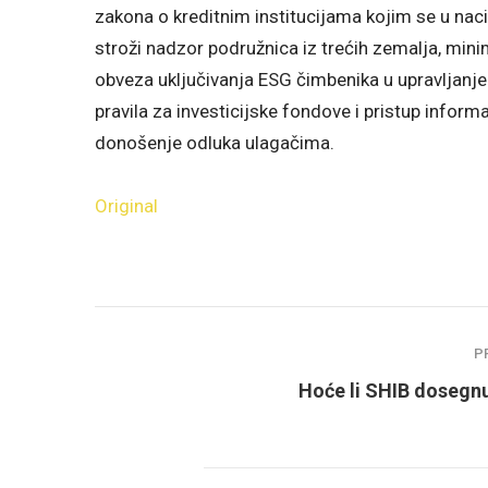
zakona o kreditnim institucijama kojim se u n
stroži nadzor podružnica iz trećih zemalja, minima
obveza uključivanja ESG čimbenika u upravljanje
pravila za investicijske fondove i pristup infor
donošenje odluka ulagačima.
Original
P
Hoće li SHIB dosegnu