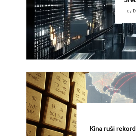
D
By
Kina ruši rekor