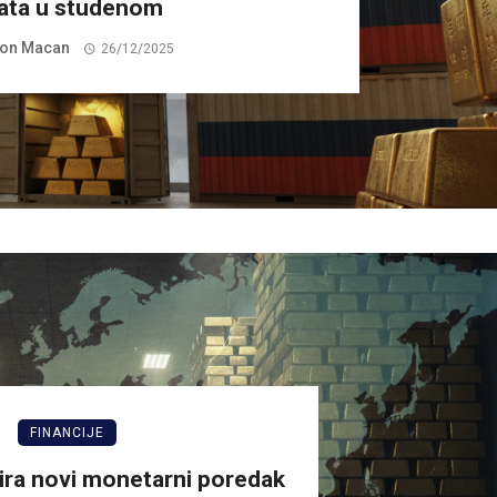
lata u studenom
on Macan
26/12/2025
FINANCIJE
zira novi monetarni poredak