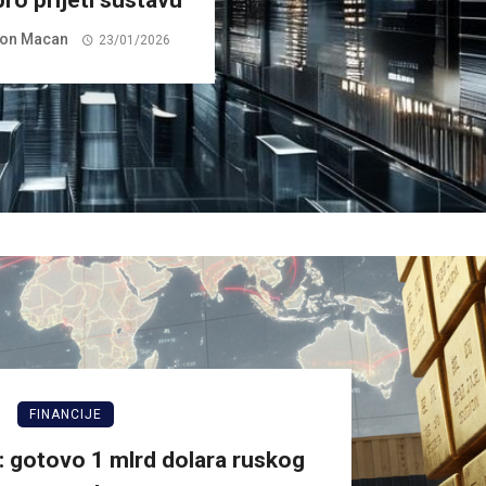
on Macan
23/01/2026
FINANCIJE
d: gotovo 1 mlrd dolara ruskog