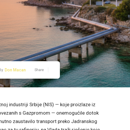
Don Macan
By
Share
oj industriji Srbije (NIS) — koje proizlaze iz
ki povezanih s Gazpromom — onemogućile dotok
renutno zaustavilo transport preko Jadranskog
c za tu rafineriju, pa Vlada traži rješenje koje