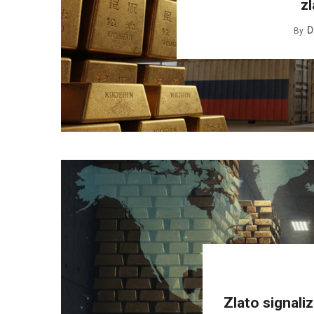
z
D
By
Zlato signali