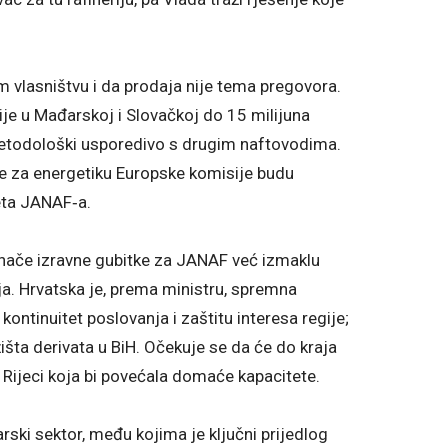
m vlasništvu i da prodaja nije tema pregovora.
ije u Mađarskoj i Slovačkoj do 15 milijuna
 metodološki usporedivo s drugim naftovodima.
ve za energetiku Europske komisije budu
eta JANAF‑a.
znače izravne gubitke za JANAF već izmaklu
anja. Hrvatska je, prema ministru, spremna
kontinuitet poslovanja i zaštitu interesa regije;
išta derivata u BiH. Očekuje se da će do kraja
 Rijeci koja bi povećala domaće kapacitete.
rski sektor, među kojima je ključni prijedlog