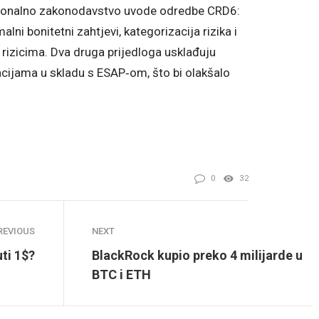
acionalno zakonodavstvo uvode odredbe CRD6:
lni bonitetni zahtjevi, kategorizacija rizika i
 rizicima. Dva druga prijedloga usklađuju
macijama u skladu s ESAP‑om, što bi olakšalo
0
32
REVIOUS
NEXT
ti 1$?
BlackRock kupio preko 4 milijarde u
BTC i ETH