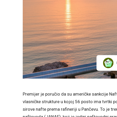
Premijer je poručio da su američke sankcije Naftn
vlasničke strukture u kojoj 56 posto ima tvrt
sirove nafte prema rafineriji u Pančevu. To je t
naftovoda (JANAF), koji je jedini naftovodni prava