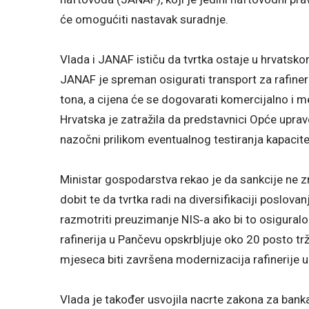
će omogućiti nastavak suradnje.
Vlada i JANAF ističu da tvrtka ostaje u hrvatsko
JANAF je spreman osigurati transport za rafiner
tona, a cijena će se dogovarati komercijalno i
Hrvatska je zatražila da predstavnici Opće upra
nazočni prilikom eventualnog testiranja kapacit
Ministar gospodarstva rekao je da sankcije ne 
dobit te da tvrtka radi na diversifikaciji poslov
razmotriti preuzimanje NIS‑a ako bi to osiguralo 
rafinerija u Pančevu opskrbljuje oko 20 posto trž
mjeseca biti završena modernizacija rafinerije u
Vlada je također usvojila nacrte zakona za banka