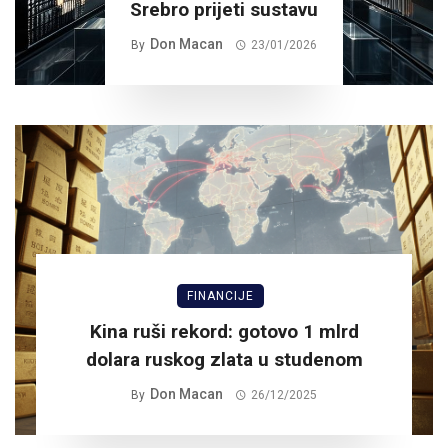
Srebro prijeti sustavu
Don Macan
By
23/01/2026
FINANCIJE
Kina ruši rekord: gotovo 1 mlrd
dolara ruskog zlata u studenom
Don Macan
By
26/12/2025