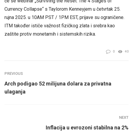
će se webinar „Surviving the Reset: The 4 Stages of
Currency Collapse“ s Taylorom Kenneyjem u četvrtak 25.
rujna 2025. u 10AM PST / 1PM EST, prijave su ograničene.
ITM također ističe važnost fizičkog zlata i srebra kao
zaštite protiv monetarnih i sistemskih rizika.
0
40
PREVIOUS
Arch podigao 52 milijuna dolara za privatna
ulaganja
NEXT
Inflacija u evrozoni stabilna na 2%