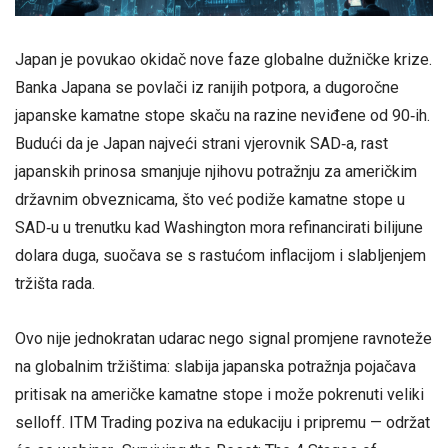
Japan je povukao okidač nove faze globalne dužničke krize.
Banka Japana se povlači iz ranijih potpora, a dugoročne
japanske kamatne stope skaču na razine neviđene od 90‑ih.
Budući da je Japan najveći strani vjerovnik SAD‑a, rast
japanskih prinosa smanjuje njihovu potražnju za američkim
državnim obveznicama, što već podiže kamatne stope u
SAD‑u u trenutku kad Washington mora refinancirati bilijune
dolara duga, suočava se s rastućom inflacijom i slabljenjem
tržišta rada.
Ovo nije jednokratan udarac nego signal promjene ravnoteže
na globalnim tržištima: slabija japanska potražnja pojačava
pritisak na američke kamatne stope i može pokrenuti veliki
selloff. ITM Trading poziva na edukaciju i pripremu — održat