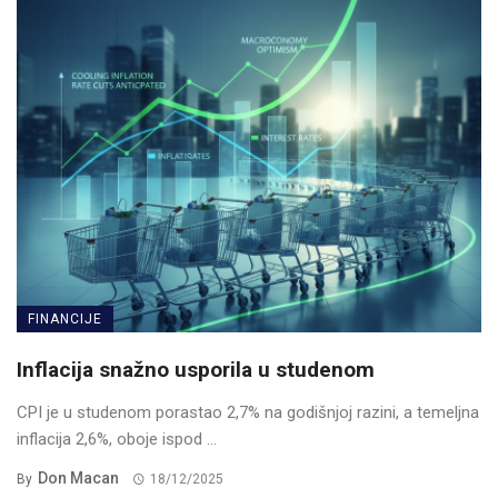
FINANCIJE
Inflacija snažno usporila u studenom
CPI je u studenom porastao 2,7% na godišnjoj razini, a temeljna
inflacija 2,6%, oboje ispod ...
Don Macan
By
18/12/2025