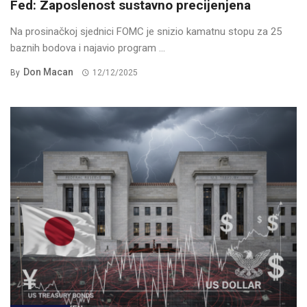
Fed: Zaposlenost sustavno precijenjena
Na prosinačkoj sjednici FOMC je snizio kamatnu stopu za 25
baznih bodova i najavio program ...
Don Macan
By
12/12/2025