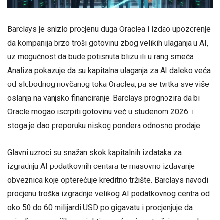
Barclays je snizio procjenu duga Oraclea i izdao upozorenje
da kompanija brzo troši gotovinu zbog velikih ulaganja u AI,
uz mogućnost da bude potisnuta blizu ili u rang smeća.
Analiza pokazuje da su kapitalna ulaganja za AI daleko veća
od slobodnog novčanog toka Oraclea, pa se tvrtka sve više
oslanja na vanjsko financiranje. Barclays prognozira da bi
Oracle mogao iscrpiti gotovinu već u studenom 2026. i
stoga je dao preporuku niskog pondera odnosno prodaje.
Glavni uzroci su snažan skok kapitalnih izdataka za
izgradnju AI podatkovnih centara te masovno izdavanje
obveznica koje opterećuje kreditno tržište. Barclays navodi
procjenu troška izgradnje velikog AI podatkovnog centra od
oko 50 do 60 milijardi USD po gigavatu i procjenjuje da