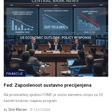
FINANCIJE
Fed: Zaposlenost sustavno precijenjena
Na prosinačkoj sjednici FOMC je snizio kamatnu stopu za 25
baznih bodova i najavio program ...
Don Macan
By
12/12/2025