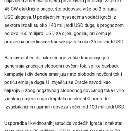
najavljena američka projekti povećavaju potražnju za preko
45 GW električne snage, što odgovara više od 2 bilijuna
USD ulaganja. U posljednjim mjesecima vodeći igrači iz
sektora izdali su oko 140 milijardi USD duga, s prognozom
od oko 160 milijardi USD za cijelu godinu, pri čemu je
prosječna pojedinačna transakcija bila oko 25 milijardi USD.
Barclays ističe da, iako mnoge velike kompanije još
generiraju značajan slobodni novčani tok, velike buyback
kampanje i dividende smanjuju neto slobodni novčani tok i
potiču emisije duga. U izvješću se Oracle navodi kao
najranjiviji zbog negativnog slobodnog novčanog toka i vrlo
visokog omjera duga i kapitala od oko 500 posto te
izvanbilančnih najamnih obveza većim od 100 milijardi USD.
Usporedba likvidnosnih jastučića vodećih igrača iz teksta: