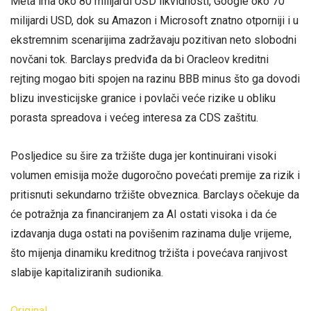
Meta ima oko 80 milijardi USD likvidnosti, Google oko 70
milijardi USD, dok su Amazon i Microsoft znatno otporniji i u
ekstremnim scenarijima zadržavaju pozitivan neto slobodni
novčani tok. Barclays predviđa da bi Oracleov kreditni
rejting mogao biti spojen na razinu BBB minus što ga dovodi
blizu investicijske granice i povlači veće rizike u obliku
porasta spreadova i većeg interesa za CDS zaštitu.
Posljedice su šire za tržište duga jer kontinuirani visoki
volumen emisija može dugoročno povećati premije za rizik i
pritisnuti sekundarno tržište obveznica. Barclays očekuje da
će potražnja za financiranjem za AI ostati visoka i da će
izdavanja duga ostati na povišenim razinama dulje vrijeme,
što mijenja dinamiku kreditnog tržišta i povećava ranjivost
slabije kapitaliziranih sudionika.
Original