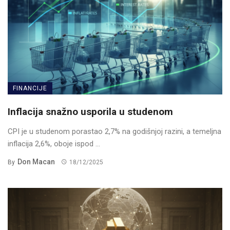
FINANCIJE
Inflacija snažno usporila u studenom
CPI je u studenom porastao 2,7% na godišnjoj razini, a temeljna
inflacija 2,6%, oboje ispod ...
Don Macan
By
18/12/2025