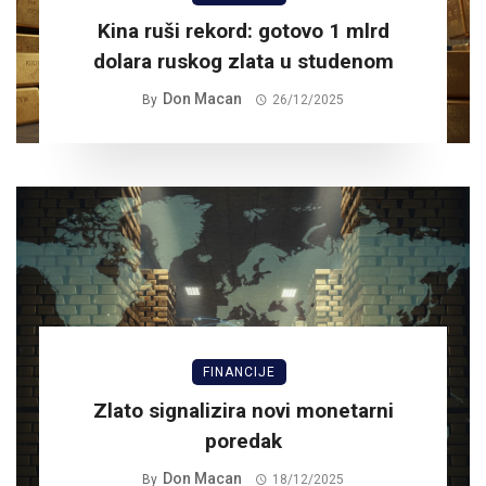
Kina ruši rekord: gotovo 1 mlrd
dolara ruskog zlata u studenom
Don Macan
By
26/12/2025
FINANCIJE
Zlato signalizira novi monetarni
poredak
Don Macan
By
18/12/2025