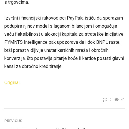
s trgovcima.
Izvršni i financijski rukovodioci PayPala ističu da sporazum
podupire njihov model s laganom bilancijom i omogućuje
veću fleksibilnost u alokaciji kapitala za strateške inicijative.
PYMNTS Intelligence pak upozorava da i dok BNPL raste,
brži porast vidljiv je unutar kartičnih mreža i obročnih
konverzija, što postavlja pitanje hoće li kartice postati glavni
kanal za obročno kreditiranje.
Original
0
41
PREVIOUS