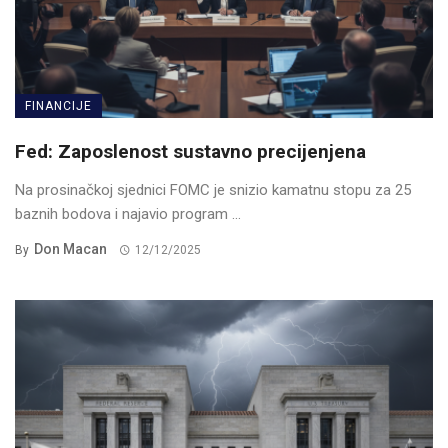
FINANCIJE
Fed: Zaposlenost sustavno precijenjena
Na prosinačkoj sjednici FOMC je snizio kamatnu stopu za 25
baznih bodova i najavio program ...
Don Macan
By
12/12/2025