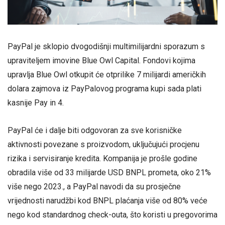
PayPal je sklopio dvogodišnji multimilijardni sporazum s
upraviteljem imovine Blue Owl Capital. Fondovi kojima
upravlja Blue Owl otkupit će otprilike 7 milijardi američkih
dolara zajmova iz PayPalovog programa kupi sada plati
kasnije Pay in 4.
PayPal će i dalje biti odgovoran za sve korisničke
aktivnosti povezane s proizvodom, uključujući procjenu
rizika i servisiranje kredita. Kompanija je prošle godine
obradila više od 33 milijarde USD BNPL prometa, oko 21%
više nego 2023., a PayPal navodi da su prosječne
vrijednosti narudžbi kod BNPL plaćanja više od 80% veće
nego kod standardnog check-outa, što koristi u pregovorima