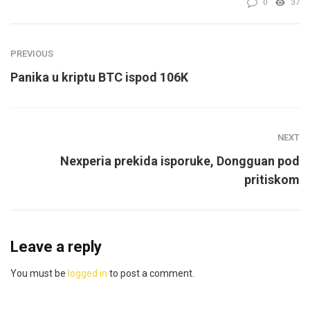
0
37
PREVIOUS
Panika u kriptu BTC ispod 106K
NEXT
Nexperia prekida isporuke, Dongguan pod
pritiskom
Leave a reply
You must be
logged in
to post a comment.