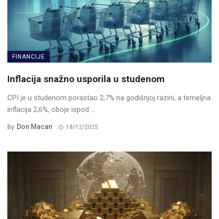
FINANCIJE
Inflacija snažno usporila u studenom
CPI je u studenom porastao 2,7% na godišnjoj razini, a temeljna
inflacija 2,6%, oboje ispod ...
Don Macan
By
18/12/2025