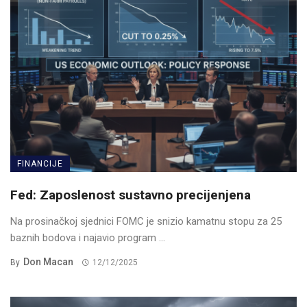
FINANCIJE
Fed: Zaposlenost sustavno precijenjena
Na prosinačkoj sjednici FOMC je snizio kamatnu stopu za 25
baznih bodova i najavio program ...
Don Macan
By
12/12/2025