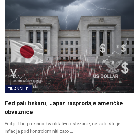
FINANCIJE
Fed pali tiskaru, Japan rasprodaje američke
obveznice
Fed je tiho prekinuo kvantitativno stezanje, ne zato što je
inflacija pod kontrolom niti zato ...