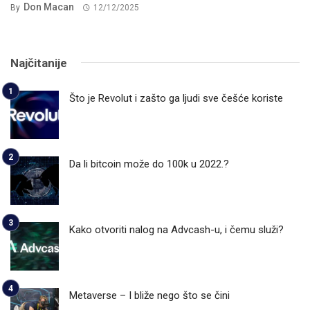
Don Macan
By
12/12/2025
Najčitanije
Što je Revolut i zašto ga ljudi sve češće koriste
Da li bitcoin može do 100k u 2022.?
Kako otvoriti nalog na Advcash-u, i čemu služi?
Metaverse – I bliže nego što se čini