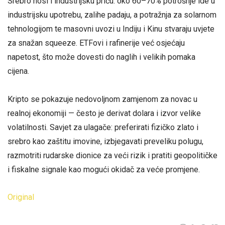
Srebro nosi i industrijsku priču: oko 60–70% potrošnje ide u
industrijsku upotrebu, zalihe padaju, a potražnja za solarnom
tehnologijom te masovni uvozi u Indiju i Kinu stvaraju uvjete
za snažan squeeze. ETFovi i rafinerije već osjećaju
napetost, što može dovesti do naglih i velikih pomaka
cijena.
Kripto se pokazuje nedovoljnom zamjenom za novac u
realnoj ekonomiji — često je derivat dolara i izvor velike
volatilnosti. Savjet za ulagače: preferirati fizičko zlato i
srebro kao zaštitu imovine, izbjegavati preveliku polugu,
razmotriti rudarske dionice za veći rizik i pratiti geopolitičke
i fiskalne signale kao mogući okidač za veće promjene.
Original