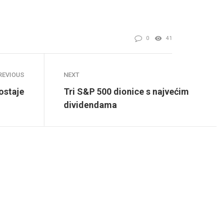
0
41
REVIOUS
NEXT
aostaje
Tri S&P 500 dionice s najvećim
dividendama