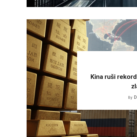
Kina ruši rekor
z
D
By