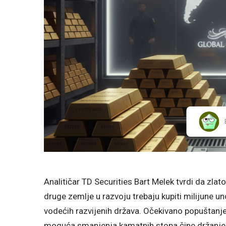
Analitičar TD Securities Bart Melek tvrdi da zlat
druge zemlje u razvoju trebaju kupiti milijune unc
vodećih razvijenih država. Očekivano popuštanje 
moguća smanjenja kamatnih stopa čine držanje zl