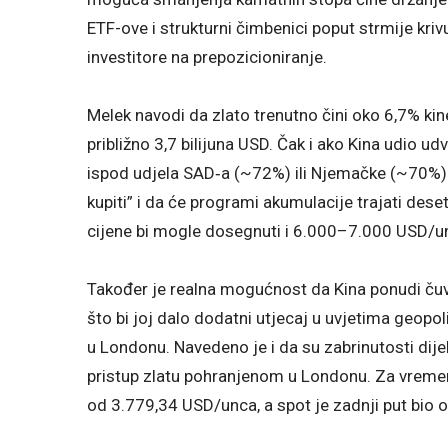
ETF-ove i strukturni čimbenici poput strmije krivu
investitore na prepozicioniranje.
Melek navodi da zlato trenutno čini oko 6,7% kin
približno 3,7 bilijuna USD. Čak i ako Kina udio ud
ispod udjela SAD‑a (~72%) ili Njemačke (~70%). 
kupiti” i da će programi akumulacije trajati dese
cijene bi mogle dosegnuti i 6.000–7.000 USD/unc
Također je realna mogućnost da Kina ponudi čuva
što bi joj dalo dodatni utjecaj u uvjetima geopol
u Londonu. Navedeno je i da su zabrinutosti dij
pristup zlatu pohranjenom u Londonu. Za vremens
od 3.779,34 USD/unca, a spot je zadnji put bio