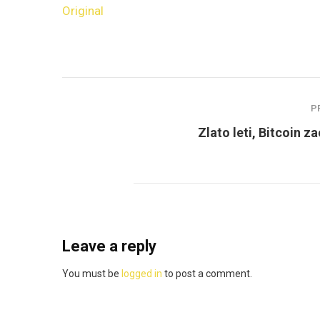
Original
P
Zlato leti, Bitcoin z
Leave a reply
You must be
logged in
to post a comment.