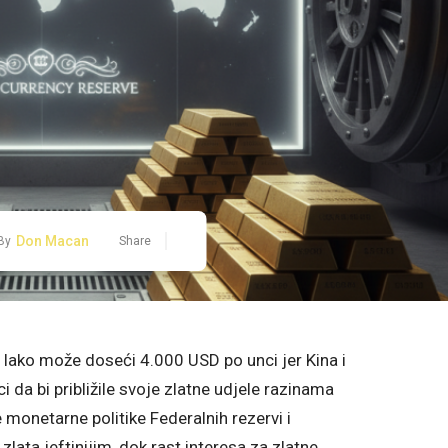
Don Macan
By
Share
o lako može doseći 4.000 USD po unci jer Kina i
i da bi približile svoje zlatne udjele razinama
monetarne politike Federalnih rezervi i
ata jeftinijim, dok rast interesa za zlatne