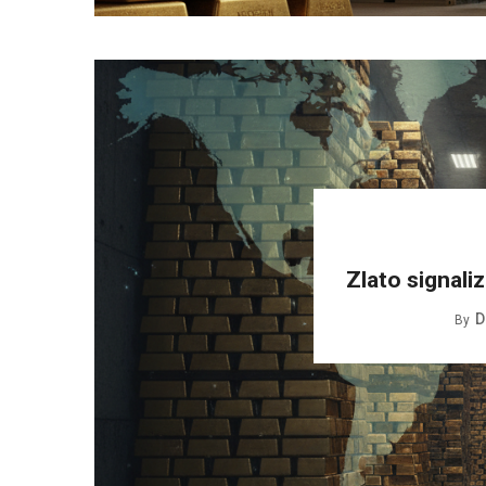
Zlato signali
D
By