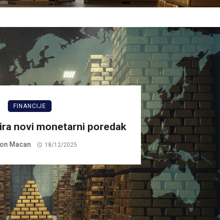
FINANCIJE
zira novi monetarni poredak
on Macan
18/12/2025