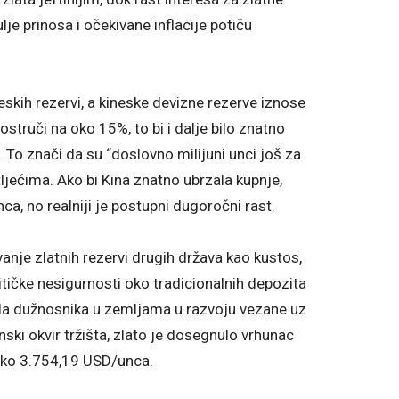
lje prinosa i očekivane inflacije potiču
eskih rezervi, a kineske devizne rezerve iznose
vostruči na oko 15%, to bi i dalje bilo znatno
To znači da su “doslovno milijuni unci još za
tljećima. Ako bi Kina znatno ubrzala kupnje,
a, no realniji je postupni dugoročni rast.
nje zlatnih rezervi drugih država kao kustos,
itičke nesigurnosti oko tradicionalnih depozita
ela dužnosnika u zemljama u razvoju vezane uz
ki okvir tržišta, zlato je dosegnulo vrhunac
 oko 3.754,19 USD/unca.