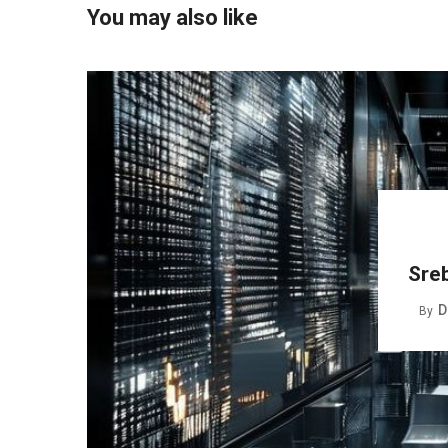
You may also like
Sreb
D
By