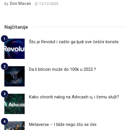
Don Macan
By
12/12/2025
Najčitanije
Što je Revolut i zašto ga ljudi sve češće koriste
Da li bitcoin može do 100k u 2022.?
Kako otvoriti nalog na Advcash-u, i čemu služi?
Metaverse – I bliže nego što se čini