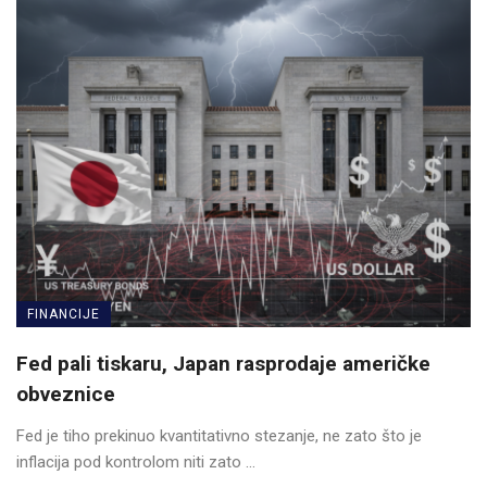
FINANCIJE
Fed pali tiskaru, Japan rasprodaje američke
obveznice
Fed je tiho prekinuo kvantitativno stezanje, ne zato što je
inflacija pod kontrolom niti zato ...