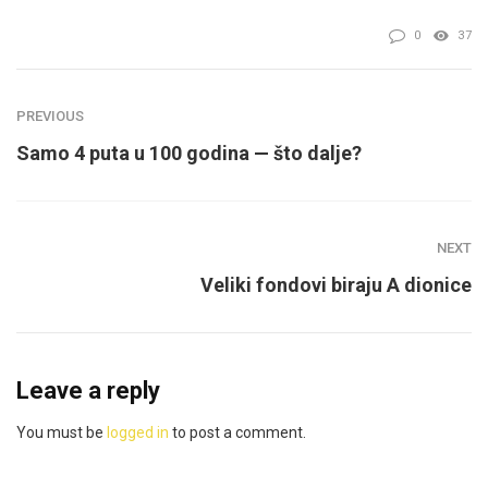
0
37
PREVIOUS
Samo 4 puta u 100 godina — što dalje?
NEXT
Veliki fondovi biraju A dionice
Leave a reply
You must be
logged in
to post a comment.