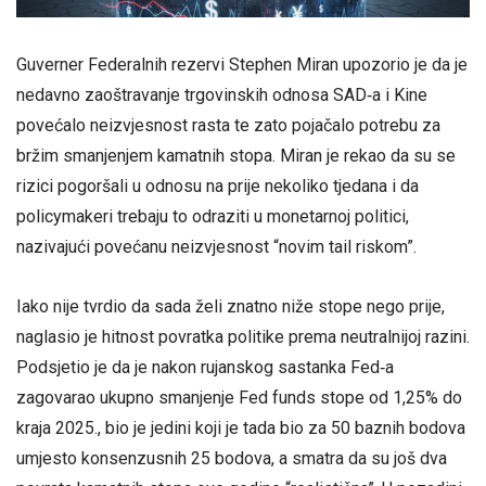
Guverner Federalnih rezervi Stephen Miran upozorio je da je
nedavno zaoštravanje trgovinskih odnosa SAD‑a i Kine
povećalo neizvjesnost rasta te zato pojačalo potrebu za
bržim smanjenjem kamatnih stopa. Miran je rekao da su se
rizici pogoršali u odnosu na prije nekoliko tjedana i da
policymakeri trebaju to odraziti u monetarnoj politici,
nazivajući povećanu neizvjesnost “novim tail riskom”.
Iako nije tvrdio da sada želi znatno niže stope nego prije,
naglasio je hitnost povratka politike prema neutralnijoj razini.
Podsjetio je da je nakon rujanskog sastanka Fed‑a
zagovarao ukupno smanjenje Fed funds stope od 1,25% do
kraja 2025., bio je jedini koji je tada bio za 50 baznih bodova
umjesto konsenzusnih 25 bodova, a smatra da su još dva