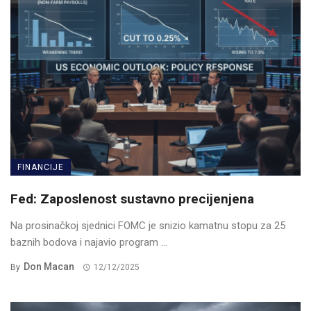
FINANCIJE
Fed: Zaposlenost sustavno precijenjena
Na prosinačkoj sjednici FOMC je snizio kamatnu stopu za 25
baznih bodova i najavio program ...
Don Macan
By
12/12/2025