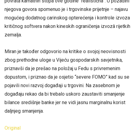
povrata kamatnih stopa ove godine “realistična”. U pozadini
njegova govora spomenuo je i trgovinske prijetnje – najavu
mogućeg dodatnog carinskog opterećenja i kontrole izvoza
kritičnog softvera nakon kineskih ograničenja izvozâ rijetkih
zemalja.
Miran je također odgovorio na kritike o svojoj neovisnosti
zbog prethodne uloge u Vijeću gospodarskih savjetnika,
priznavši da je prešao na položaj u Fedu s privremenim
dopustom, i priznao da je osjetio “severe FOMO” kad su se
pojavili novi razvoj događaji u trgovini. Na zasebnom je
događaju rekao da bi trebalo uskoro zaustaviti smanjenje
bilance središnje banke jer ne vidi jasnu marginalnu korist
daljnjeg smanjenja.
Original