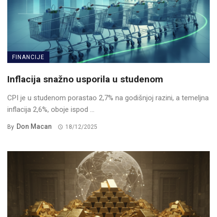
FINANCIJE
Inflacija snažno usporila u studenom
CPI je u studenom porastao 2,7% na godišnjoj razini, a temeljna
inflacija 2,6%, oboje ispod ...
Don Macan
By
18/12/2025